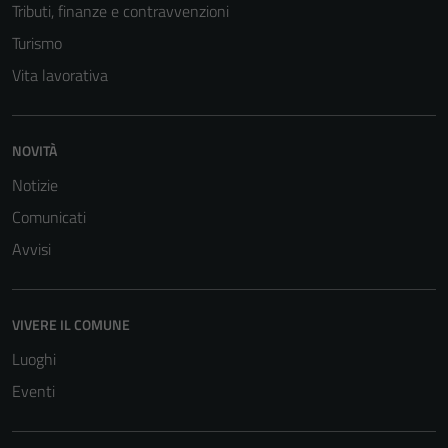
Tributi, finanze e contravvenzioni
Turismo
Vita lavorativa
NOVITÀ
Notizie
Comunicati
Tecnici
Avvisi
Questi cookie
sono necessari
per il
funzionamento
VIVERE IL COMUNE
del sito e non
Luoghi
possono
Eventi
essere
disabilitati.
Questi cookie