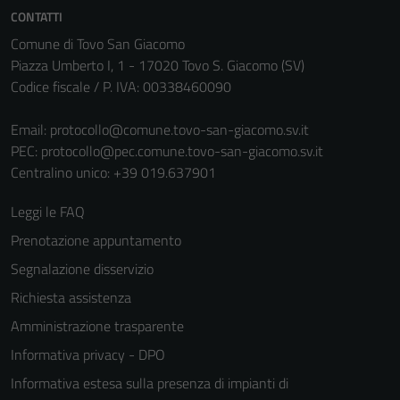
non raccolgono
CONTATTI
informazioni
Comune di Tovo San Giacomo
personali.
Piazza Umberto I, 1 - 17020 Tovo S. Giacomo (SV)
Codice fiscale / P. IVA: 00338460090
Email:
protocollo@comune.tovo-san-giacomo.sv.it
PEC:
protocollo@pec.comune.tovo-san-giacomo.sv.it
Centralino unico: +39 019.637901
Leggi le FAQ
Prenotazione appuntamento
Segnalazione disservizio
Richiesta assistenza
Amministrazione trasparente
Informativa privacy - DPO
Informativa estesa sulla presenza di impianti di