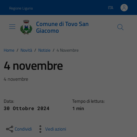
Vai ai contenuti
Vai al footer
ITA
Regione Liguria
Lingua attiva:
Comune di Tovo San
Giacomo
Home
/
Novità
/
Notizie
/
4 Novembre
4 novembre
4 novembre
Data:
Tempo di lettura:
1 min
30 Ottobre 2024
Condividi
Vedi azioni