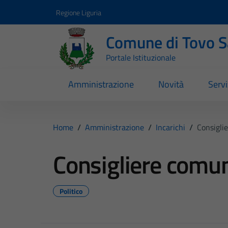
Vai ai contenuti
Vai al footer
Regione Liguria
Comune di Tovo 
Portale Istituzionale
Amministrazione
Novità
Servi
Home
/
Amministrazione
/
Incarichi
/
Consigli
Consigliere comu
Politico