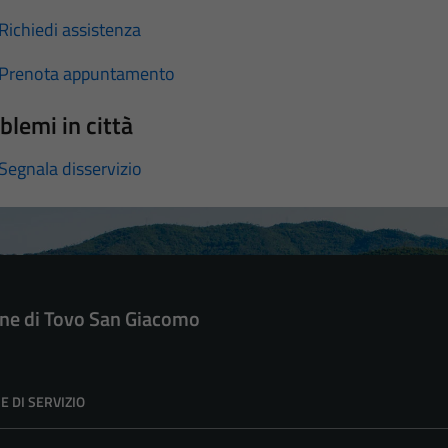
Richiedi assistenza
Prenota appuntamento
blemi in città
Segnala disservizio
e di Tovo San Giacomo
E DI SERVIZIO