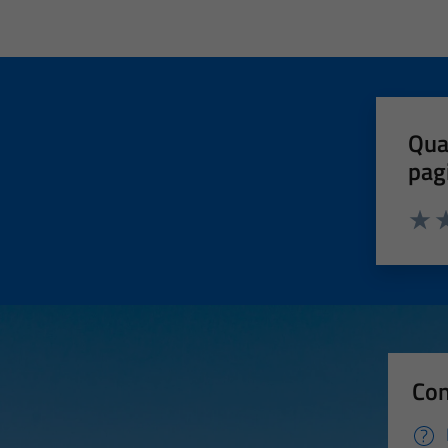
Qua
pag
Valut
Va
Con