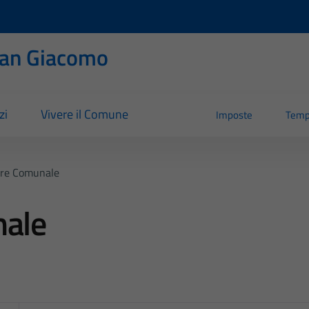
San Giacomo
zi
Vivere il Comune
Imposte
Temp
ere Comunale
nale