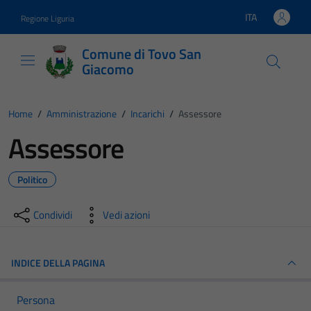
Vai ai contenuti
Vai al footer
ITA
Regione Liguria
Lingua attiva:
Comune di Tovo San
Giacomo
Home
/
Amministrazione
/
Incarichi
/
Assessore
Assessore
Politico
Condividi
Vedi azioni
INDICE DELLA PAGINA
Persona