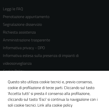
Leggi le FAQ
Prenotazione appuntamento
Segnalazione disservizio
Tecnici
Richiesta assistenza
Questi cookie
Amministrazione trasparente
sono necessari
Informativa privacy - DPO
per il
funzionamento
Informativa estesa sulla presenza di impianti di
del sito e non
videosorveglianza
possono
Cookie Policy
essere
disabilitati.
Note legali
Questo sito utilizza cookie tecnici e, previo consenso,
Questi cookie
Dichiarazione di accessibilità
cookie di profilazione di terze parti. Cliccando sul tasto
non raccolgono
'Accetta tutti' si presta il consenso alla profilazione,
Piano di miglioramento del sito
informazioni
cliccando sul tasto 'Esci' si continua la navigazione con i
personali.
Statistiche sito web
soli cookie tecnici.
Link alla cookie policy