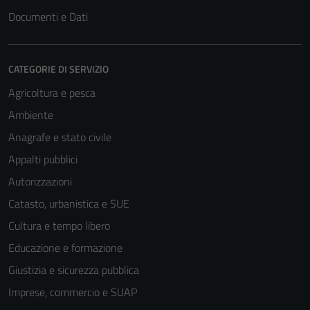
Documenti e Dati
Tecnici
Questi cookie
sono necessari
CATEGORIE DI SERVIZIO
per il
funzionamento
Agricoltura e pesca
del sito e non
Ambiente
possono
Anagrafe e stato civile
essere
disabilitati.
Appalti pubblici
Questi cookie
Autorizzazioni
non raccolgono
Catasto, urbanistica e SUE
informazioni
personali.
Cultura e tempo libero
Educazione e formazione
Giustizia e sicurezza pubblica
Imprese, commercio e SUAP