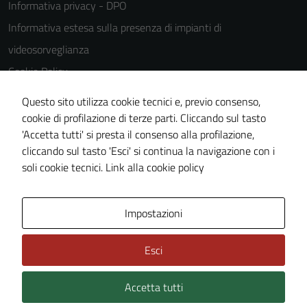
Informativa privacy - DPO
Informativa estesa sulla presenza di impianti di
videosorveglianza
Cookie Policy
Note legali
Questo sito utilizza cookie tecnici e, previo consenso,
Dichiarazione di accessibilità
cookie di profilazione di terze parti. Cliccando sul tasto
'Accetta tutti' si presta il consenso alla profilazione,
Piano di miglioramento del sito
cliccando sul tasto 'Esci' si continua la navigazione con i
Statistiche sito web
soli cookie tecnici.
Link alla cookie policy
Area Privata
Impostazioni
Esci
Accetta tutti
Credits: ©
Technical Design s.r.l.