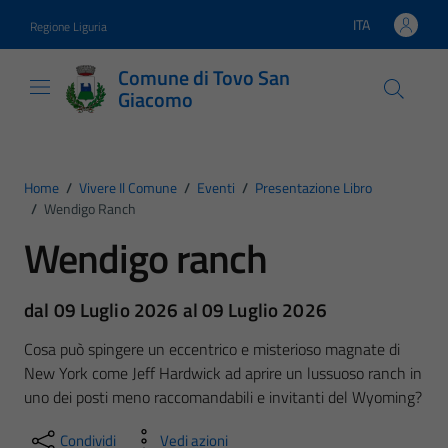
Vai ai contenuti
Vai al footer
ITA
Regione Liguria
Lingua attiva:
Comune di Tovo San
Giacomo
Home
/
Vivere Il Comune
/
Eventi
/
Presentazione Libro
/
Wendigo Ranch
Wendigo ranch
dal 09 Luglio 2026 al 09 Luglio 2026
Cosa può spingere un eccentrico e misterioso magnate di
New York come Jeff Hardwick ad aprire un lussuoso ranch in
uno dei posti meno raccomandabili e invitanti del Wyoming?
Condividi
Vedi azioni