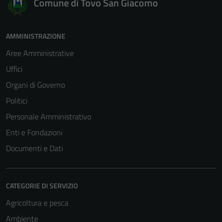
Comune di Tovo San Giacomo
AMMINISTRAZIONE
Aree Amministrative
Uffici
Tecnici
Organi di Governo
Questi cookie
Politici
sono necessari
Personale Amministrativo
per il
funzionamento
Enti e Fondazioni
del sito e non
Documenti e Dati
possono
essere
disabilitati.
CATEGORIE DI SERVIZIO
Questi cookie
Agricoltura e pesca
non raccolgono
informazioni
Ambiente