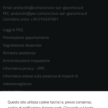
Email:
protocollo@comune.tovo-san-giacomo.sv.it
PEC:
protocollo@pec.comune.tovo-san-giacomo.sv.it
Centralino unico: +39 019.637901
Leggi le FAQ
Prenotazione appuntamento
Segnalazione disservizio
Richiesta assistenza
Amministrazione trasparente
Informativa privacy - DPO
Informativa estesa sulla presenza di impianti di
videosorveglianza
Cookie Policy
Note legali
Questo sito utilizza cookie tecnici e, previo consenso,
Dichiarazione di accessibilità
cookie di profilazione di terze parti. Cliccando sul tasto