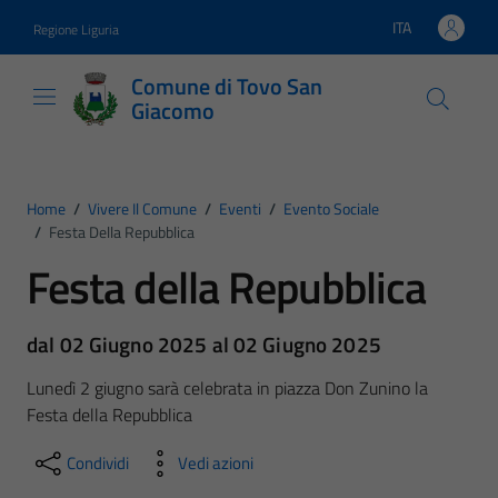
Vai ai contenuti
Vai al footer
ITA
Regione Liguria
Lingua attiva:
Comune di Tovo San
Giacomo
Home
/
Vivere Il Comune
/
Eventi
/
Evento Sociale
/
Festa Della Repubblica
Festa della Repubblica
dal 02 Giugno 2025 al 02 Giugno 2025
Lunedì 2 giugno sarà celebrata in piazza Don Zunino la
Festa della Repubblica
Condividi
Vedi azioni