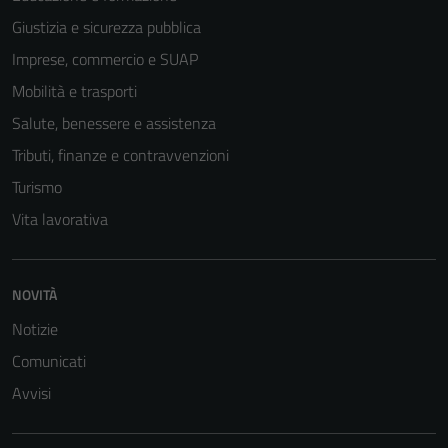
essere
Giustizia e sicurezza pubblica
disabilitati.
Imprese, commercio e SUAP
Questi cookie
non raccolgono
Mobilità e trasporti
informazioni
Salute, benessere e assistenza
personali.
Tributi, finanze e contravvenzioni
Turismo
Vita lavorativa
NOVITÀ
Notizie
Comunicati
Avvisi