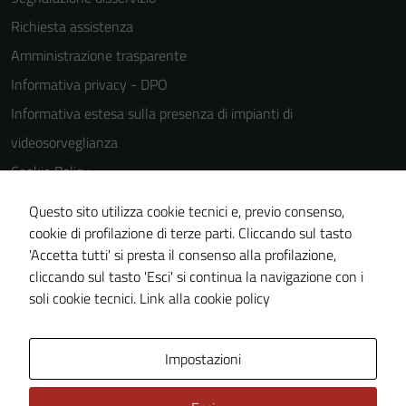
Richiesta assistenza
Amministrazione trasparente
Informativa privacy - DPO
Informativa estesa sulla presenza di impianti di
videosorveglianza
Cookie Policy
Note legali
Questo sito utilizza cookie tecnici e, previo consenso,
Dichiarazione di accessibilità
cookie di profilazione di terze parti. Cliccando sul tasto
'Accetta tutti' si presta il consenso alla profilazione,
Piano di miglioramento del sito
cliccando sul tasto 'Esci' si continua la navigazione con i
Statistiche sito web
soli cookie tecnici.
Link alla cookie policy
Area Privata
Impostazioni