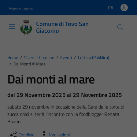
Vai ai contenuti
Vai al footer
ITA
Regione Liguria
Lingua attiva:
Comune di Tovo San
Giacomo
Home
/
Vivere Il Comune
/
Eventi
/
Lettura (pubblica)
/
Dai Monti Al Mare
Dai monti al mare
dal 29 Novembre 2025 al 29 Novembre 2025
sabato 29 novembre in occasione della Gara delle torte di
zucca dolci si terrà l'incontro con la foodblogger Renata
Briano
Condividi
Vedi azioni