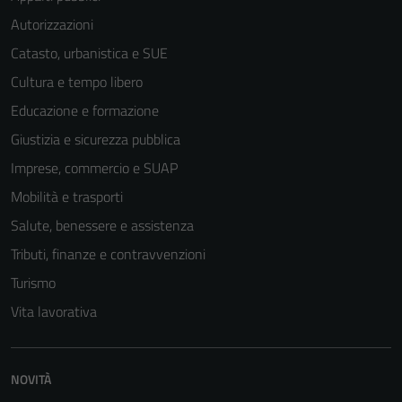
Autorizzazioni
Catasto, urbanistica e SUE
Cultura e tempo libero
Educazione e formazione
Tecnici
Giustizia e sicurezza pubblica
Questi cookie
sono necessari
Imprese, commercio e SUAP
per il
Mobilità e trasporti
funzionamento
Salute, benessere e assistenza
del sito e non
possono
Tributi, finanze e contravvenzioni
essere
Turismo
disabilitati.
Vita lavorativa
Questi cookie
non raccolgono
informazioni
NOVITÀ
personali.