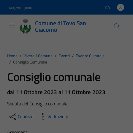
Vai ai contenuti
Vai al footer
ITA
Regione Liguria
Lingua attiva:
Comune di Tovo San
Giacomo
Home
/
Vivere Il Comune
/
Eventi
/
Evento Culturale
/
Consiglio Comunale
Consiglio comunale
dal 11 Ottobre 2023 al 11 Ottobre 2023
Seduta del Consiglio comunale
Condividi
Vedi azioni
Argomenti