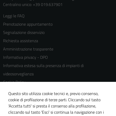
Centralino unico: +39 019.637901
Leggi le FAQ
Prenotazione appuntamento
Segnalazione disservizio
Richiesta assistenza
Amministrazione trasparente
Informativa privacy - DPO
Informativa estesa sulla presenza di impianti di
videosorveglianza
Cookie Policy
Note legali
Questo sito utilizza cookie tecnici e, previo consenso,
Dichiarazione di accessibilità
cookie di profilazione di terze parti. Cliccando sul tasto
'Accetta tutti' si presta il consenso alla profilazione,
Piano di miglioramento del sito
cliccando sul tasto 'Esci' si continua la navigazione con i
Statistiche sito web