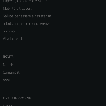
Imprese, commercio e SUAP
disabilitati.
Mobilità e trasporti
Questi cookie
non raccolgono
Salute, benessere e assistenza
informazioni
Tributi, finanze e contravvenzioni
personali.
Turismo
Vita lavorativa
NOVITÀ
Notizie
Comunicati
Avvisi
VIVERE IL COMUNE
Luoghi