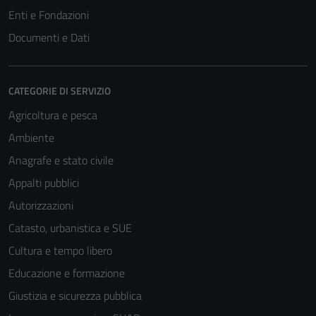
Enti e Fondazioni
Documenti e Dati
CATEGORIE DI SERVIZIO
Agricoltura e pesca
Ambiente
Anagrafe e stato civile
Appalti pubblici
Tecnici
Autorizzazioni
Questi cookie
sono necessari
Catasto, urbanistica e SUE
per il
Cultura e tempo libero
funzionamento
Educazione e formazione
del sito e non
possono
Giustizia e sicurezza pubblica
essere