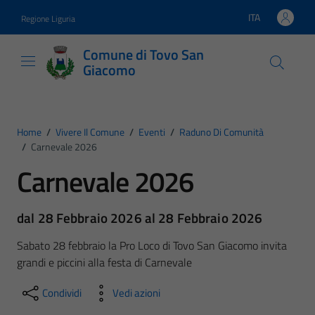
Vai ai contenuti
Vai al footer
ITA
Regione Liguria
Lingua attiva:
Comune di Tovo San
Giacomo
Home
/
Vivere Il Comune
/
Eventi
/
Raduno Di Comunità
/
Carnevale 2026
Carnevale 2026
dal 28 Febbraio 2026 al 28 Febbraio 2026
Sabato 28 febbraio la Pro Loco di Tovo San Giacomo invita
grandi e piccini alla festa di Carnevale
Condividi
Vedi azioni