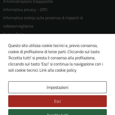
Amministrazione trasparente
Informativa privacy - DPO
Informativa estesa sulla presenza di impianti di
videosorveglianza
Cookie Policy
Note legali
Questo sito utilizza cookie tecnici e, previo consenso,
Dichiarazione di accessibilità
cookie di profilazione di terze parti. Cliccando sul tasto
'Accetta tutti' si presta il consenso alla profilazione,
Piano di miglioramento del sito
cliccando sul tasto 'Esci' si continua la navigazione con i
Statistiche sito web
soli cookie tecnici.
Link alla cookie policy
Area Privata
Impostazioni
Esci