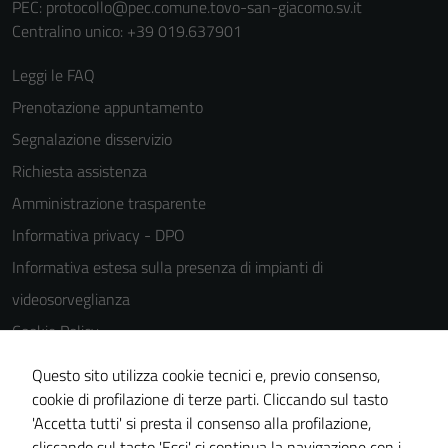
PEC:
protocollo@pec.comune.tovo-san-giacomo.sv.it
Centralino unico: +39 019.637901
Leggi le FAQ
Prenotazione appuntamento
Segnalazione disservizio
Richiesta assistenza
Amministrazione trasparente
Informativa privacy - DPO
Informativa estesa sulla presenza di impianti di
videosorveglianza
Cookie Policy
Note legali
Questo sito utilizza cookie tecnici e, previo consenso,
Dichiarazione di accessibilità
cookie di profilazione di terze parti. Cliccando sul tasto
'Accetta tutti' si presta il consenso alla profilazione,
Piano di miglioramento del sito
cliccando sul tasto 'Esci' si continua la navigazione con i