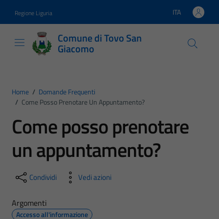
Vai ai contenuti
Vai al footer
ITA
Regione Liguria
Lingua attiva:
Comune di Tovo San
Giacomo
Home
/
Domande Frequenti
/
Come Posso Prenotare Un Appuntamento?
Come posso prenotare
un appuntamento?
Condividi
Vedi azioni
Argomenti
Accesso all'informazione