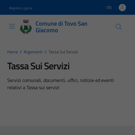
Vai ai contenuti
Vai al footer
ITA
Regione Liguria
Lingua attiva:
Comune di Tovo San
Giacomo
Home
/
Argomenti
/
Tassa Sui Servizi
Tassa Sui Servizi
Dettagli dell'argomento
Servizi comunali, documenti, uffici, notizie ed eventi
relativi a Tassa sui servizi