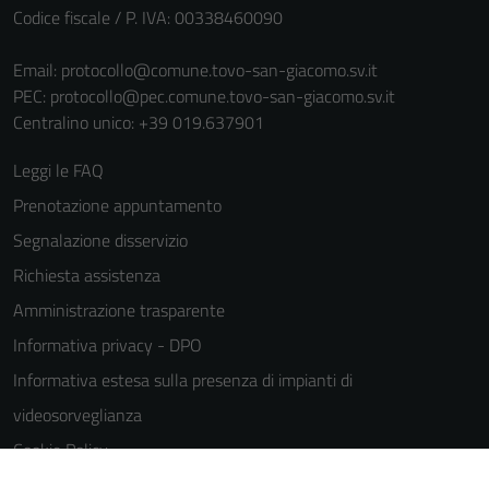
Codice fiscale / P. IVA: 00338460090
Email:
protocollo@comune.tovo-san-giacomo.sv.it
PEC:
protocollo@pec.comune.tovo-san-giacomo.sv.it
Centralino unico: +39 019.637901
Leggi le FAQ
Prenotazione appuntamento
Segnalazione disservizio
Richiesta assistenza
Amministrazione trasparente
Informativa privacy - DPO
Informativa estesa sulla presenza di impianti di
videosorveglianza
Cookie Policy
Note legali