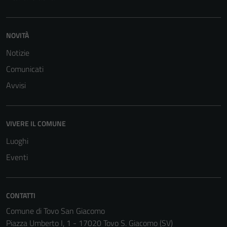
sono necessari
per il
funzionamento
NOVITÀ
del sito e non
Notizie
possono
essere
Comunicati
disabilitati.
Avvisi
Questi cookie
non raccolgono
informazioni
VIVERE IL COMUNE
personali.
Luoghi
Eventi
CONTATTI
Comune di Tovo San Giacomo
Piazza Umberto I, 1 - 17020 Tovo S. Giacomo (SV)