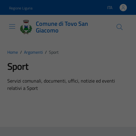
Vai ai contenuti
Vai al footer
ITA
Regione Liguria
Lingua attiva:
Comune di Tovo San
Giacomo
Home
/
Argomenti
/
Sport
Sport
Dettagli dell'argomento
Servizi comunali, documenti, uffici, notizie ed eventi
relativi a Sport