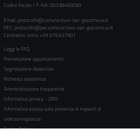
Codice fiscale / P. IVA: 00338460090
Email:
protocollo@comune.tovo-san-giacomo.sv.it
PEC:
protocollo@pec.comune.tovo-san-giacomo.sv.it
Centralino unico: +39 019.637901
Leggi le FAQ
Prenotazione appuntamento
Segnalazione disservizio
Richiesta assistenza
Amministrazione trasparente
Informativa privacy - DPO
Informativa estesa sulla presenza di impianti di
videosorveglianza
Tecnici
Cookie Policy
Questi cookie
Note legali