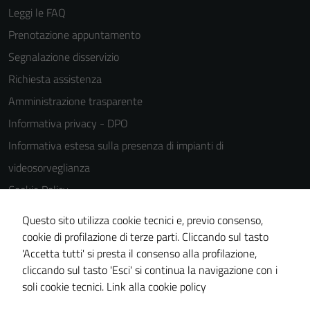
Leggi le FAQ
Prenotazione appuntamento
Segnalazione disservizio
Richiesta assistenza
Tecnici
Questi cookie
Amministrazione trasparente
sono necessari
Informativa privacy - DPO
per il
Informativa estesa sulla presenza di impianti di
funzionamento
del sito e non
videosorveglianza
possono
Cookie Policy
essere
Note legali
disabilitati.
Questo sito utilizza cookie tecnici e, previo consenso,
Questi cookie
Dichiarazione di accessibilità
cookie di profilazione di terze parti. Cliccando sul tasto
non raccolgono
'Accetta tutti' si presta il consenso alla profilazione,
Piano di miglioramento del sito
informazioni
cliccando sul tasto 'Esci' si continua la navigazione con i
Statistiche sito web
personali.
soli cookie tecnici.
Link alla cookie policy