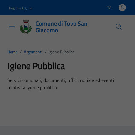
Vai ai contenuti
Vai al footer
ITA
Regione Liguria
Lingua attiva:
Comune di Tovo San
Giacomo
Home
/
Argomenti
/
Igiene Pubblica
Igiene Pubblica
Dettagli dell'argomento
Servizi comunali, documenti, uffici, notizie ed eventi
relativi a Igiene pubblica