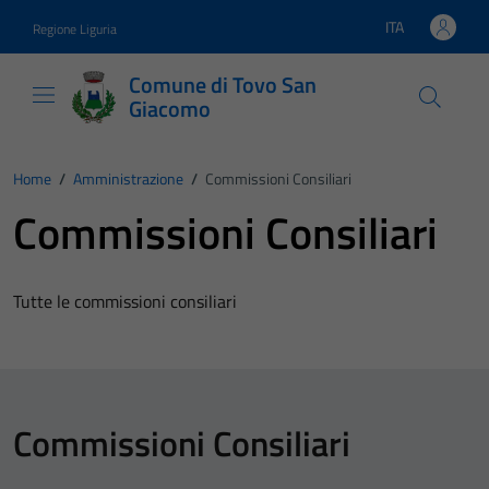
Vai ai contenuti
Vai al footer
ITA
Regione Liguria
Lingua attiva:
Comune di Tovo San
Giacomo
Home
/
Amministrazione
/
Commissioni Consiliari
Commissioni Consiliari
Tutte le commissioni consiliari
Commissioni Consiliari