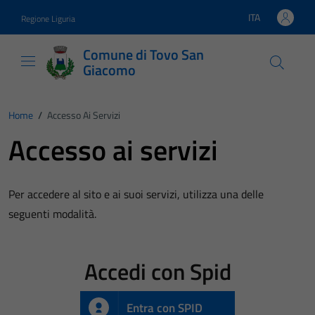
Vai ai contenuti
Vai al footer
ITA
Regione Liguria
Lingua attiva:
Comune di Tovo San
Giacomo
Home
/
Accesso Ai Servizi
Accesso ai servizi
Per accedere al sito e ai suoi servizi, utilizza una delle
seguenti modalità.
Accedi con Spid
Entra con SPID