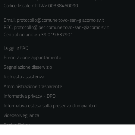
Codice fiscale / P. IVA: 00338460090
Email:
protocollo@comune.tovo-san-giacomo.sv.it
PEC:
protocollo@pec.comune.tovo-san-giacomo.sv.it
Centralino unico: +39 019.637901
Leggi le FAQ
Tecnici
Prenotazione appuntamento
Questi cookie
Segnalazione disservizio
sono necessari
Richiesta assistenza
per il
funzionamento
Amministrazione trasparente
del sito e non
Informativa privacy - DPO
possono
Informativa estesa sulla presenza di impianti di
essere
disabilitati.
videosorveglianza
Questi cookie
Cookie Policy
non raccolgono
Note legali